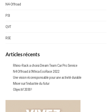
N4-Offroad
PSI
QVT
RSE
Articles récents
Rhino-Rack a choisi Dream Team Car Pro Service​
N4 Offroad à l’Africa EcoRace 2022
Une vision écoresponsable pour une activité durable
Miser sur l’industrie du futur
Objectif 2030 !