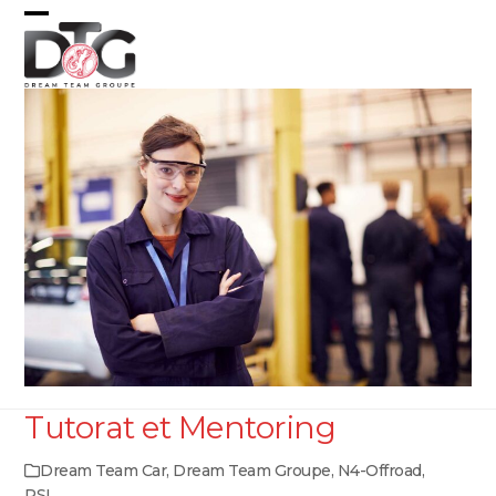
Skip
Open
Close
to
content
mobile
mobile
menu
menu
Tutorat et Mentoring
Dream Team Car
,
Dream Team Groupe
,
N4-Offroad
,
PSI