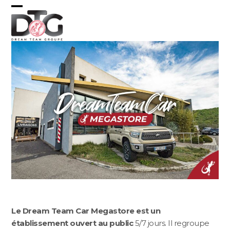
Skip
Open
Close
to
content
mobile
mobile
menu
menu
Le Dream Team Car Megastore est un
établissement ouvert au public
5/7 jours. Il regroupe